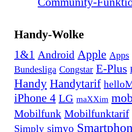
Community-Funktio
Handy-Wolke
1&1
Apple
Android
Apps
E-Plus
Bundesliga
Congstar
Handy
Handytarif
helloM
mob
iPhone 4
LG
maXXim
Mobilfunk
Mobilfunktarif
Smartpho
simyo
Simply