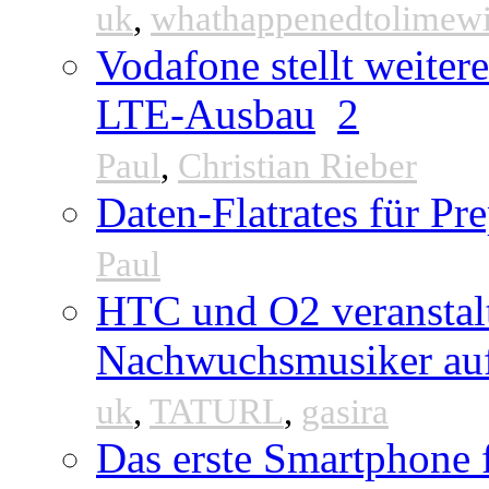
uk
,
whathappenedtolimew
Vodafone stellt weite
LTE-Ausbau
2
Paul
,
Christian Rieber
Daten-Flatrates für P
Paul
HTC und O2 veranstal
Nachwuchsmusiker au
uk
,
TATURL
,
gasira
Das erste Smartphone