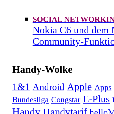
SOCIAL NETWORK
Nokia C6 und dem 
Community-Funktio
Handy-Wolke
1&1
Apple
Android
Apps
E-Plus
Bundesliga
Congstar
Handy
Handytarif
helloM