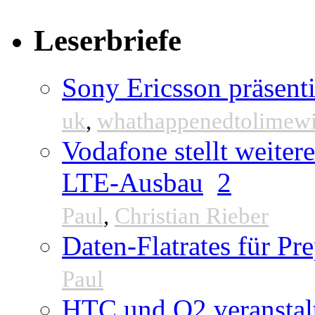
Leserbriefe
Sony Ericsson präsenti
uk
,
whathappenedtolimew
Vodafone stellt weite
LTE-Ausbau
2
Paul
,
Christian Rieber
Daten-Flatrates für P
Paul
HTC und O2 veranstal