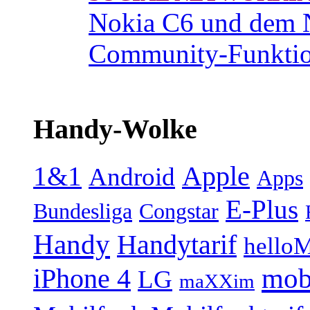
Nokia C6 und dem 
Community-Funktio
Handy-Wolke
1&1
Apple
Android
Apps
E-Plus
Bundesliga
Congstar
Handy
Handytarif
helloM
mob
iPhone 4
LG
maXXim