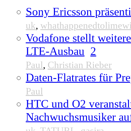
Sony Ericsson präsenti
uk
,
whathappenedtolimew
Vodafone stellt weite
LTE-Ausbau
2
Paul
,
Christian Rieber
Daten-Flatrates für P
Paul
HTC und O2 veranstal
Nachwuchsmusiker au
uk
,
TATURL
,
gasira