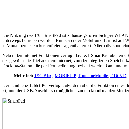
Die Nutzung des 1&1 SmartPad ist zuhause ganz einfach per WLAN
unterwegs betrieben werden. Ein passender Mobilfunk-Tarif ist auf 
je Monat bereits ein kostenfreier Tag enthalten ist. Alternativ kann e
Neben den Internet-Funktionen verfügt das 1&1 SmartPad über eine Re
der gewünschte Titel aus dem Internet, von der integrierten Speiche
Docking-Station, die per Fernbedienung bedient werden kann und mit e
Mehr bei:
1&1 Blog
,
MOBIFLIP
,
TouchmeMobile
,
DD6VD
,
Der handliche Tablet-PC verfügt außerdem über die Funktion eines di
ist, und der USB-Anschluss ermöglichen zudem komfortablen Medienau