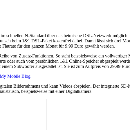
 im schnellen N-Standard über das heimische DSL-Netzwerk möglich
Wunsch beim 1&1 DSL-Paket kostenfrei dabei. Damit lässt sich drei Mon
ine Flatrate für den ganzen Monat für 9,99 Euro gewählt werden.
ihe von Zusatz-Funktionen. So steht beispielsweise ein vollwertiger 
rkarte oder auch vom persönlichen 1&1 Online-Speicher abgespielt werd
inem Subwoofer ausgestattet ist. Sie ist zum Aufpreis von 29,99 Euro 
My Mobile Blog
gitalen Bilderrahmens und kann Videos abspielen. Der integrierte SD-Ka
stausch, beispielsweise mit einer Digitalkamera.