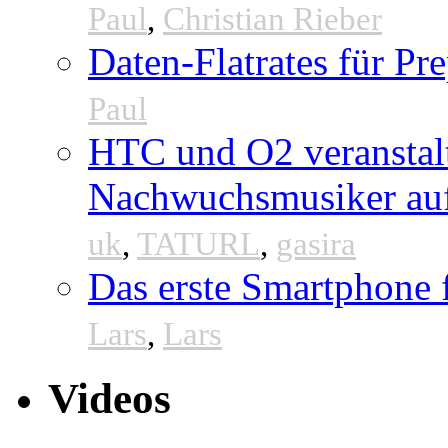
Paul
,
Christian Rieber
Daten-Flatrates für P
Paul
HTC und O2 veranstal
Nachwuchsmusiker au
uk
,
TATURL
,
gasira
Das erste Smartphone
Lars
,
Lars
Videos