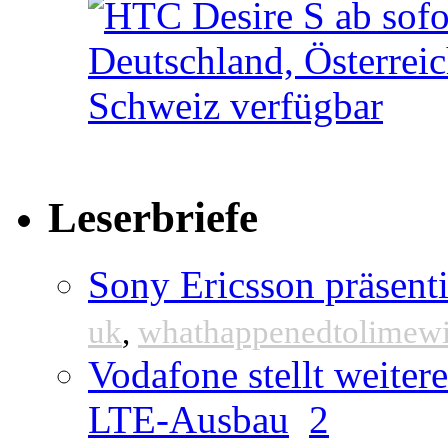
Leserbriefe
Sony Ericsson präsenti
uk
,
whathappenedtolimew
Vodafone stellt weite
LTE-Ausbau
2