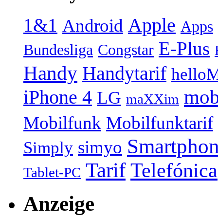
1&1
Apple
Android
Apps
E-Plus
Bundesliga
Congstar
Handy
Handytarif
helloM
mob
iPhone 4
LG
maXXim
Mobilfunk
Mobilfunktarif
Smartpho
simyo
Simply
Tarif
Telefónica
Tablet-PC
Anzeige