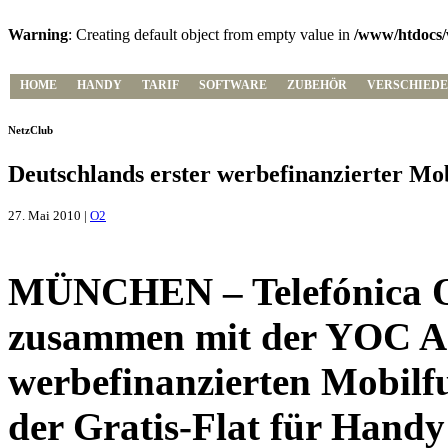
Warning
: Creating default object from empty value in
/www/htdocs/
HOME
HANDY
TARIF
SOFTWARE
ZUBEHÖR
VERSCHIEDE
NetzClub
Deutschlands erster werbefinanzierter Mobi
27. Mai 2010 |
O2
MÜNCHEN – Telefónica 
zusammen mit der YOC A
werbefinanzierten Mobilfu
der Gratis-Flat für Hand