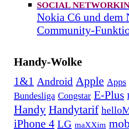
SOCIAL NETWORK
Nokia C6 und dem 
Community-Funktio
Handy-Wolke
1&1
Apple
Android
Apps
E-Plus
Bundesliga
Congstar
Handy
Handytarif
helloM
mob
iPhone 4
LG
maXXim