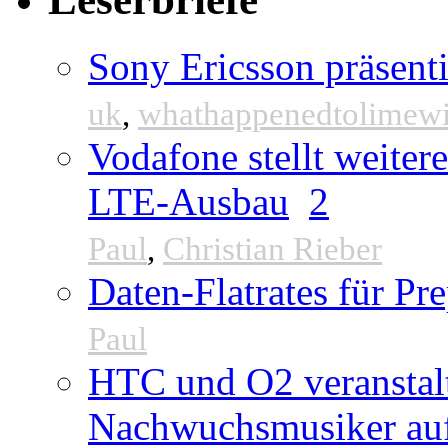
Sony Ericsson präsenti
uk
,
whathappenedtolimew
Vodafone stellt weite
LTE-Ausbau
2
Paul
,
Christian Rieber
Daten-Flatrates für P
Paul
HTC und O2 veranstal
Nachwuchsmusiker au