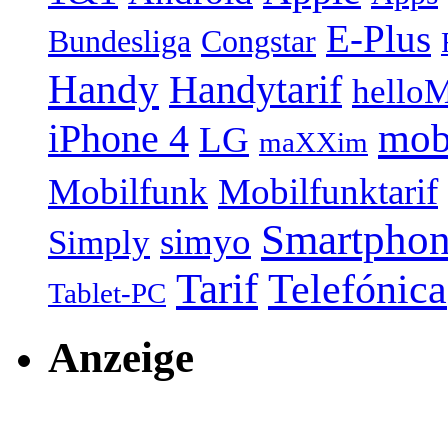
E-Plus
Bundesliga
Congstar
Handy
Handytarif
helloM
mob
iPhone 4
LG
maXXim
Mobilfunk
Mobilfunktarif
Smartpho
simyo
Simply
Tarif
Telefónica
Tablet-PC
Anzeige