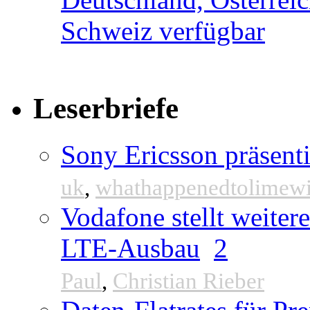
Leserbriefe
Sony Ericsson präsenti
uk
,
whathappenedtolimew
Vodafone stellt weite
LTE-Ausbau
2
Paul
,
Christian Rieber