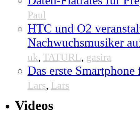
Daten-Flatrates für P
Paul
HTC und O2 veranstal
Nachwuchsmusiker au
uk
,
TATURL
,
gasira
Das erste Smartphone
Lars
,
Lars
Videos