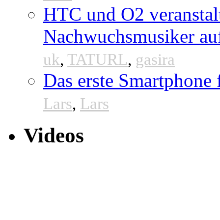
HTC und O2 veranstal
Nachwuchsmusiker au
uk
,
TATURL
,
gasira
Das erste Smartphone
Lars
,
Lars
Videos