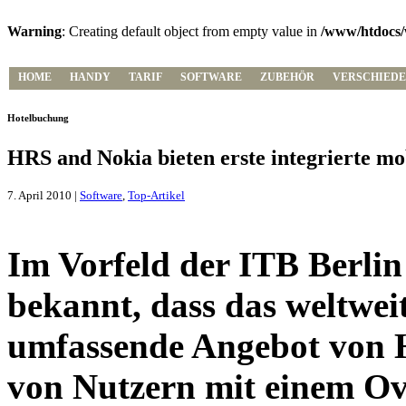
Warning
: Creating default object from empty value in
/www/htdocs/
HOME
HANDY
TARIF
SOFTWARE
ZUBEHÖR
VERSCHIEDE
Hotelbuchung
HRS and Nokia bieten erste integrierte m
7. April 2010 |
Software
,
Top-Artikel
Im Vorfeld der ITB Berli
bekannt, dass das weltwei
umfassende Angebot von H
von Nutzern mit einem Ov