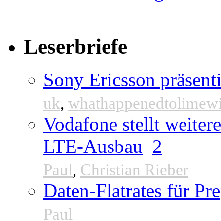
Leserbriefe
Sony Ericsson präsenti
uk
,
whathappenedtolimew
Vodafone stellt weite
LTE-Ausbau
2
Paul
,
Christian Rieber
Daten-Flatrates für P
Paul