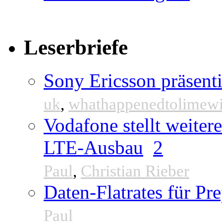
Leserbriefe
Sony Ericsson präsenti
uk
,
whathappenedtolimew
Vodafone stellt weite
LTE-Ausbau
2
Paul
,
Christian Rieber
Daten-Flatrates für P
Paul