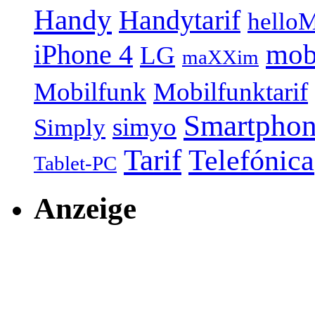
Handy
Handytarif
helloM
mob
iPhone 4
LG
maXXim
Mobilfunk
Mobilfunktarif
Smartpho
simyo
Simply
Tarif
Telefónica
Tablet-PC
Anzeige