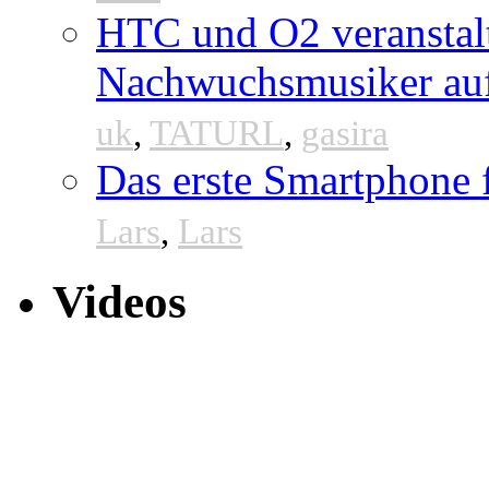
HTC und O2 veranstal
Nachwuchsmusiker au
uk
,
TATURL
,
gasira
Das erste Smartphone
Lars
,
Lars
Videos