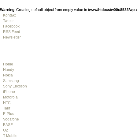
Warning
: Creating default object from empty value in
/www/htdocs/w00c8533/wp-c
Kontakt
Twitter
Facebook
RSS Feed
Newsletter
Home
Handy
Nokia
Samsung
Sony Ericsson
iPhone
Motorola
HTC
Tarif
E-Plus
Vodafone
BASE
O2
T-Mobile