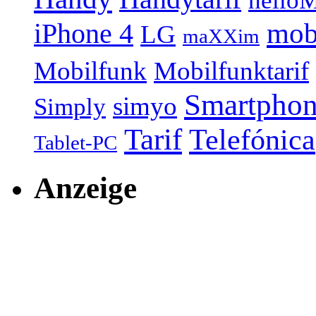
helloM
mob
iPhone 4
LG
maXXim
Mobilfunk
Mobilfunktarif
Smartpho
simyo
Simply
Tarif
Telefónica
Tablet-PC
Anzeige