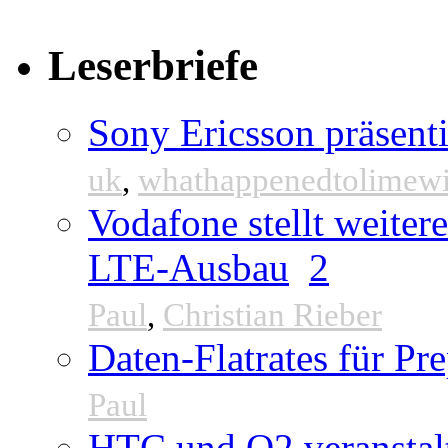
Leserbriefe
Sony Ericsson präsenti
uk
,
whathappenedtolimew
Vodafone stellt weite
LTE-Ausbau
2
Paul
,
Christian Rieber
Daten-Flatrates für P
Paul
HTC und O2 veranstal