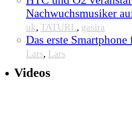
Nachwuchsmusiker au
uk
,
TATURL
,
gasira
Das erste Smartphone
Lars
,
Lars
Videos