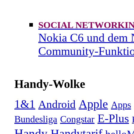
SOCIAL NETWORK
Nokia C6 und dem 
Community-Funktio
Handy-Wolke
1&1
Apple
Android
Apps
E-Plus
Bundesliga
Congstar
Handy
Handytarif