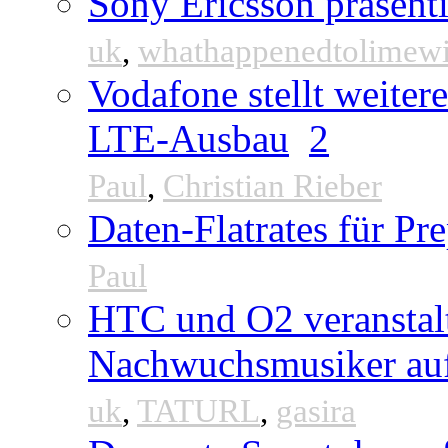
Sony Ericsson präsenti
uk
,
whathappenedtolimew
Vodafone stellt weite
LTE-Ausbau
2
Paul
,
Christian Rieber
Daten-Flatrates für P
Paul
HTC und O2 veranstal
Nachwuchsmusiker au
uk
,
TATURL
,
gasira