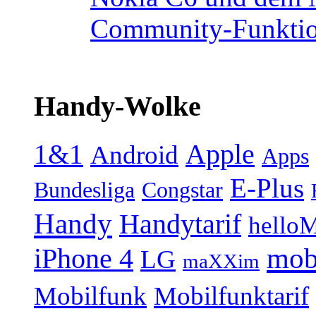
Community-Funktio
Handy-Wolke
1&1
Apple
Android
Apps
E-Plus
Bundesliga
Congstar
Handy
Handytarif
helloM
mob
iPhone 4
LG
maXXim
Mobilfunk
Mobilfunktarif