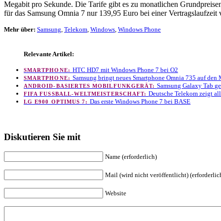
Megabit pro Sekunde. Die Tarife gibt es zu monatlichen Grundpreis
für das Samsung Omnia 7 nur 139,95 Euro bei einer Vertragslaufzeit 
Mehr über:
Samsung
,
Telekom
,
Windows
,
Windows Phone
Relevante Artikel:
HTC HD7 mit Windows Phone 7 bei O2
SMARTPHONE:
Samsung bringt neues Smartphone Omnia 735 auf den 
SMARTPHONE:
Samsung Galaxy Tab geh
ANDROID-BASIERTES MOBILFUNKGERÄT:
Deutsche Telekom zeigt al
FIFA FUSSBALL-WELTMEISTERSCHAFT:
Das erste Windows Phone 7 bei BASE
LG E900 OPTIMUS 7:
Diskutieren Sie mit
Name (erforderlich)
Mail (wird nicht veröffentlicht) (erforderlic
Website