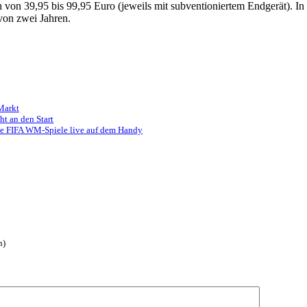
en von 39,95 bis 99,95 Euro (jeweils mit subventioniertem Endgerät).
von zwei Jahren.
Markt
t an den Start
le FIFA WM-Spiele live auf dem Handy
h)