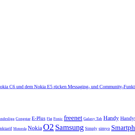
okia C6 und dem Nokia E5 rücken Messaging- und Community-Funkti
freenet
Handy
E-Plus
Handyt
ndesliga
Congstar
Fonic
Galaxy Tab
Flat
O2
Samsung
Smartp
Nokia
nktarif
Simply
simyo
Motorola