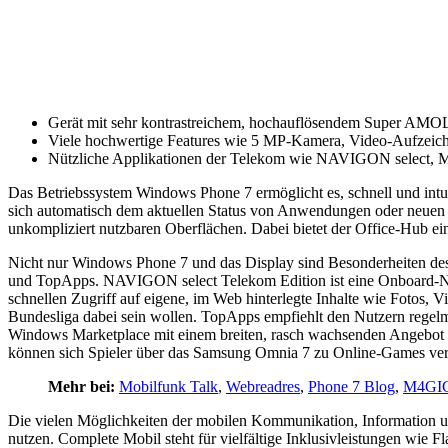
Gerät mit sehr kontrastreichem, hochauflösendem Super AMOLE
Viele hochwertige Features wie 5 MP-Kamera, Video-Aufzeich
Nützliche Applikationen der Telekom wie NAVIGON select, Med
Das Betriebssystem Windows Phone 7 ermöglicht es, schnell und intuitiv
sich automatisch dem aktuellen Status von Anwendungen oder neuen 
unkompliziert nutzbaren Oberflächen. Dabei bietet der Office-Hub e
Nicht nur Windows Phone 7 und das Display sind Besonderheiten de
und TopApps. NAVIGON select Telekom Edition ist eine Onboard-Nav
schnellen Zugriff auf eigene, im Web hinterlegte Inhalte wie Fotos, 
Bundesliga dabei sein wollen. TopApps empfiehlt den Nutzern regelm
Windows Marketplace mit einem breiten, rasch wachsenden Angebot 
können sich Spieler über das Samsung Omnia 7 zu Online-Games ver
Mehr bei:
Mobilfunk Talk
,
Webreadres
,
Phone 7 Blog
,
M4GI
Die vielen Möglichkeiten der mobilen Kommunikation, Information u
nutzen. Complete Mobil steht für vielfältige Inklusivleistungen wie F