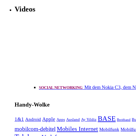
Videos
Mit dem Nokia C3, dem N
SOCIAL NETWORKING
Handy-Wolke
BASE
1&1
Apple
Android
Apps
Ausland
Ay Yildiz
Bu
Breitband
Mobiles Internet
mobilcom-debitel
Mobilfunk
Mobilfu