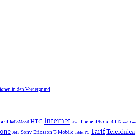
onen in den Vordergrund
Internet
HTC
arif
iPhone 4
iPhone
helloMobil
LG
iPad
maXXim
hone
Tarif
Telefónica
Sony Ericsson
T-Mobile
SMS
Tablet-PC