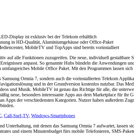
D-Display ist exklusiv bei der Telekom erhältlich
nung in HD-Qualität, Aluminiumgehäuse oder Office-Paket
iencenter, MobileTV und TopApps sind bereits vorinstalliert
 auf alle Funktionen zuzugreifen. Die neue, individuell gestaltbare Sta
Ereignissen anpasst. So genannte Hubs bündeln die Anwendungen und 
in umfangreiches Mobile Office Paket. Mit den Programmen lassen sic
s Samsung Omnia 7, sondern auch die vorinstallierten Telekom Appl
igationslösung und in der Grundversion kostenlos nutzbar. Das Medi
Videos und Musik. MobileTV ist genau das Richtige für alle, die unter
äßig neue, besonders interessante Apps aus dem Marketplace für ihr 
an Apps der verschiedensten Kategorien. Nutzer haben außerdem Zugr
binden.
C
,
Call-Surf-TV
,
Windows-Smartphones
nd Unterhaltung, mit denen das Samsung Omnia 7 aufwartet, lassen si
latrates und einem Minutenbudget fürs mobile Telefonieren, SMS-Pakete 