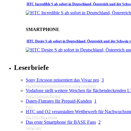
HTC Incredible S ab sofort in Deutschland, Österreich und der Schw
SMARTPHONE
HTC Desire S ab sofort in Deutschland, Österreich und der Schweiz 
Leserbriefe
Sony Ericsson präsentiert das Vivaz pro
3
uk
,
whathappenedtolimewire.com
,
consumer
Vodafone stellt weitere Weichen für flächendeckenden
Paul
,
Christian Rieber
Daten-Flatrates für Prepaid-Kunden
1
Paul
HTC und O2 veranstalten Wettbewerb für Nachwuchsmu
uk
,
TATURL
,
gasira
Das erste Smartphone für BASE Fans
2
Lars
,
Lars