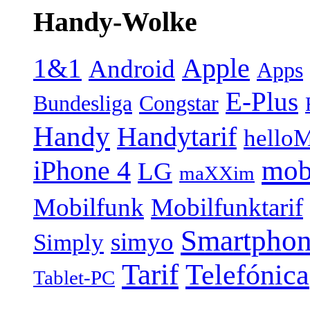
Handy-Wolke
1&1
Apple
Android
Apps
E-Plus
Bundesliga
Congstar
Handy
Handytarif
helloM
mob
iPhone 4
LG
maXXim
Mobilfunk
Mobilfunktarif
Smartpho
simyo
Simply
Tarif
Telefónica
Tablet-PC