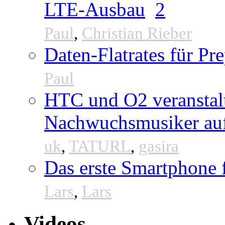
LTE-Ausbau
2
Paul
,
Christian Rieber
Daten-Flatrates für P
Paul
HTC und O2 veranstal
Nachwuchsmusiker au
uk
,
TATURL
,
gasira
Das erste Smartphone
Lars
,
Lars
Videos