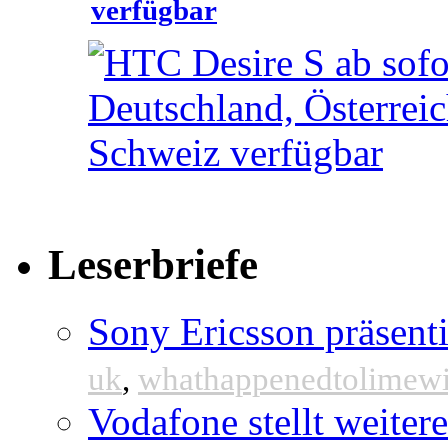
verfügbar
Leserbriefe
Sony Ericsson präsenti
uk
,
whathappenedtolimew
Vodafone stellt weite