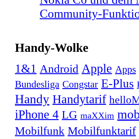
Community-Funktio
Handy-Wolke
1&1
Apple
Android
Apps
E-Plus
Bundesliga
Congstar
Handy
Handytarif
helloM
mob
iPhone 4
LG
maXXim
Mobilfunk
Mobilfunktarif