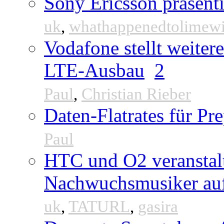
Sony Ericsson präsenti
uk
,
whathappenedtolimew
Vodafone stellt weite
LTE-Ausbau
2
Paul
,
Christian Rieber
Daten-Flatrates für P
Paul
HTC und O2 veranstal
Nachwuchsmusiker au
uk
,
TATURL
,
gasira