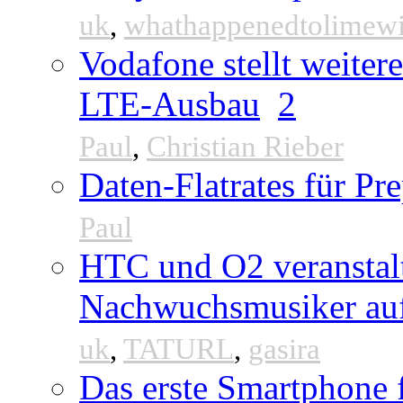
uk
,
whathappenedtolimew
Vodafone stellt weite
LTE-Ausbau
2
Paul
,
Christian Rieber
Daten-Flatrates für P
Paul
HTC und O2 veranstal
Nachwuchsmusiker au
uk
,
TATURL
,
gasira
Das erste Smartphone