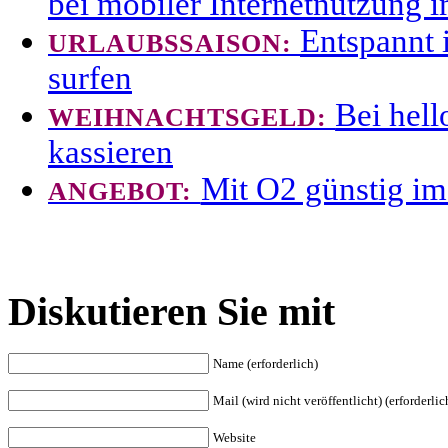
bei mobiler Internetnutzung 
Entspannt 
URLAUBSSAISON:
surfen
Bei hel
WEIHNACHTSGELD:
kassieren
Mit O2 günstig i
ANGEBOT:
Diskutieren Sie mit
Name (erforderlich)
Mail (wird nicht veröffentlicht) (erforderlic
Website