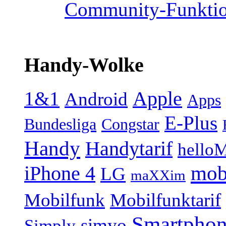
Community-Funktio
Handy-Wolke
1&1
Apple
Android
Apps
E-Plus
Bundesliga
Congstar
Handy
Handytarif
helloM
mob
iPhone 4
LG
maXXim
Mobilfunk
Mobilfunktarif
Smartpho
simyo
Simply