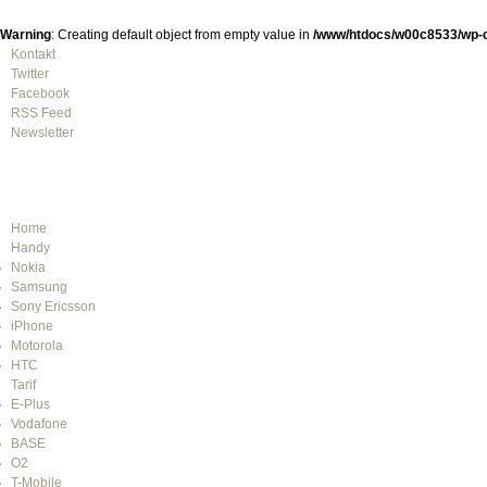
Warning
: Creating default object from empty value in
/www/htdocs/w00c8533/wp-c
Kontakt
Twitter
Facebook
RSS Feed
Newsletter
Home
Handy
Nokia
Samsung
Sony Ericsson
iPhone
Motorola
HTC
Tarif
E-Plus
Vodafone
BASE
O2
T-Mobile